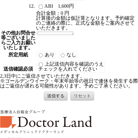
ABI 1,600円
合計金額：
0
円
計算後の金額は仮計算となります。予約確定
のご連絡の際に、正式な金額をご案内させて
いただきます。
その他お問合せ
等ございました
らご入力お願い
いたします。
所定用紙
あり
なし
上記送信内容を確認のうえ
送信確認
必須
チェックを入れてください
2,3日中にご返信させていただきます。
※ゴールデンウイーク・年末年始等の祝日で連休を発生する際
はご返信が遅れる可能性があります。予めご了承ください。
送信する
リセット