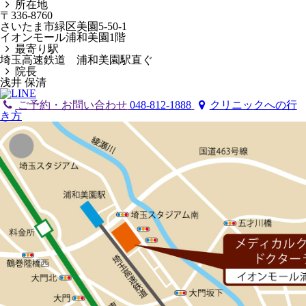
所在地
〒336-8760
さいたま市緑区美園5-50-1
イオンモール浦和美園1階
最寄り駅
埼玉高速鉄道 浦和美園駅直ぐ
院長
浅井 保清
ご予約・お問い合わせ
048-812-1888
クリニックへの行
き方