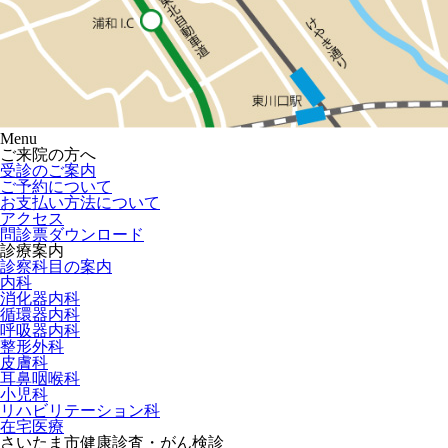
Menu
ご来院の方へ
受診のご案内
ご予約について
お支払い方法について
アクセス
問診票ダウンロード
診療案内
診察科目の案内
内科
消化器内科
循環器内科
呼吸器内科
整形外科
皮膚科
耳鼻咽喉科
小児科
リハビリテーション科
在宅医療
さいたま市健康診査・がん検診