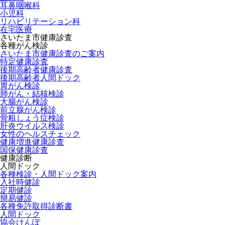
耳鼻咽喉科
小児科
リハビリテーション科
在宅医療
さいたま市健康診査
各種がん検診
さいたま市健康診査のご案内
特定健康診査
後期高齢者健康診査
後期高齢者人間ドック
胃がん検診
肺がん・結核検診
大腸がん検診
前立腺がん検診
骨粗しょう症検診
肝炎ウイルス検診
女性のヘルスチェック
健康増進健康診査
国保健康診査
健康診断
人間ドック
各種検診・人間ドック案内
入社時健診
定期健診
簡易健診
各種免許取得診断書
人間ドック
協会けんぽ