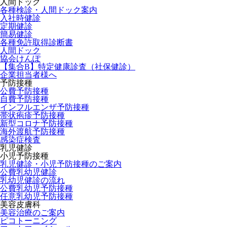
人間ドック
各種検診・人間ドック案内
入社時健診
定期健診
簡易健診
各種免許取得診断書
人間ドック
協会けんぽ
【集合B】特定健康診査（社保健診）
企業担当者様へ
予防接種
公費予防接種
自費予防接種
インフルエンザ予防接種
帯状疱疹予防接種
新型コロナ予防接種
海外渡航予防接種
感染症検査
乳児健診
小児予防接種
乳児健診・小児予防接種のご案内
公費乳幼児健診
乳幼児健診の流れ
公費乳幼児予防接種
任意乳幼児予防接種
美容皮膚科
美容治療のご案内
ピコトーニング