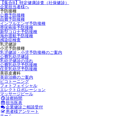
【集合B】特定健康診査（社保健診）
企業担当者様へ
予防接種
公費予防接種
自費予防接種
インフルエンザ予防接種
帯状疱疹予防接種
新型コロナ予防接種
海外渡航予防接種
感染症検査
乳児健診
小児予防接種
乳児健診・小児予防接種のご案内
公費乳幼児健診
乳幼児健診の流れ
公費乳幼児予防接種
任意乳幼児予防接種
美容皮膚科
美容治療のご案内
ピコトーニング
フォトフェイシャル
エレクトロポレーション
マッサージピール
診察時間
担当医表
企業健診
ご相談受付
患者様アンケート
ホーム