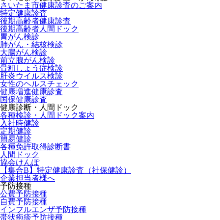
さいたま市健康診査のご案内
特定健康診査
後期高齢者健康診査
後期高齢者人間ドック
胃がん検診
肺がん・結核検診
大腸がん検診
前立腺がん検診
骨粗しょう症検診
肝炎ウイルス検診
女性のヘルスチェック
健康増進健康診査
国保健康診査
健康診断・人間ドック
各種検診・人間ドック案内
入社時健診
定期健診
簡易健診
各種免許取得診断書
人間ドック
協会けんぽ
【集合B】特定健康診査（社保健診）
企業担当者様へ
予防接種
公費予防接種
自費予防接種
インフルエンザ予防接種
帯状疱疹予防接種