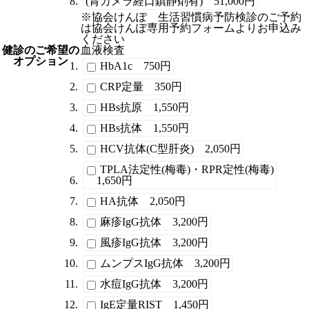
(胃カメラ経口鎮静剤有) 51,000円
※協会けんぽ 生活習慣病予防検診のご予約
は協会けんぽ専用予約フォームよりお申込み
ください
健診のご希望の
血液検査
オプション
HbA1c 750円
CRP定量 350円
HBs抗原 1,550円
HBs抗体 1,550円
HCV抗体(C型肝炎) 2,050円
TPLA法定性(梅毒)・RPR定性(梅毒)
1,650円
HA抗体 2,050円
麻疹IgG抗体 3,200円
風疹IgG抗体 3,200円
ムンプスIgG抗体 3,200円
水痘IgG抗体 3,200円
IgE定量RIST 1,450円