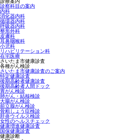
診療案内
診察科目の案内
内科
消化器内科
循環器内科
呼吸器内科
整形外科
皮膚科
耳鼻咽喉科
小児科
リハビリテーション科
在宅医療
さいたま市健康診査
各種がん検診
さいたま市健康診査のご案内
特定健康診査
後期高齢者健康診査
後期高齢者人間ドック
胃がん検診
肺がん・結核検診
大腸がん検診
前立腺がん検診
骨粗しょう症検診
肝炎ウイルス検診
女性のヘルスチェック
健康増進健康診査
国保健康診査
健康診断