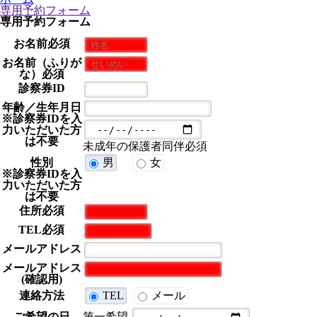
専用予約フォーム
専用予約フォーム
お名前
必須
お名前（ふりが
な）
必須
診察券ID
年齢／生年月日
※診察券IDを入
力いただいた方
は不要
未成年の保護者同伴必須
性別
男
女
※診察券IDを入
力いただいた方
は不要
住所
必須
TEL
必須
メールアドレス
メールアドレス
(確認用)
連絡方法
TEL
メール
第一希望
ご希望の日