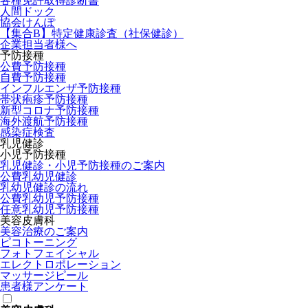
各種免許取得診断書
人間ドック
協会けんぽ
【集合B】特定健康診査（社保健診）
企業担当者様へ
予防接種
公費予防接種
自費予防接種
インフルエンザ予防接種
帯状疱疹予防接種
新型コロナ予防接種
海外渡航予防接種
感染症検査
乳児健診
小児予防接種
乳児健診・小児予防接種のご案内
公費乳幼児健診
乳幼児健診の流れ
公費乳幼児予防接種
任意乳幼児予防接種
美容皮膚科
美容治療のご案内
ピコトーニング
フォトフェイシャル
エレクトロポレーション
マッサージピール
患者様アンケート