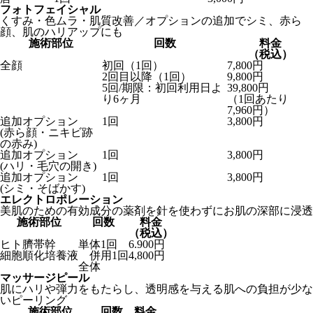
フォトフェイシャル
くすみ・色ムラ・肌質改善／オプションの追加でシミ、赤ら
顔、肌のハリアップにも
施術部位
回数
料金
（税込）
全顔
初回（1回）
7,800円
2回目以降（1回）
9,800円
5回/期限：初回利用日よ
39,800円
り6ヶ月
（1回あたり
7,960円）
追加オプション
1回
3,800円
(赤ら顔・ニキビ跡
の赤み)
追加オプション
1回
3,800円
(ハリ・毛穴の開き)
追加オプション
1回
3,800円
(シミ・そばかす)
エレクトロポレーション
美肌のための有効成分の薬剤を針を使わずにお肌の深部に浸透
施術部位
回数
料金
（税込）
ヒト臍帯幹
単体1回
6.900円
細胞順化培養液
併用1回
4,800円
全体
マッサージピール
肌にハリや弾力をもたらし、透明感を与える肌への負担が少な
いピーリング
施術部位
回数
料金