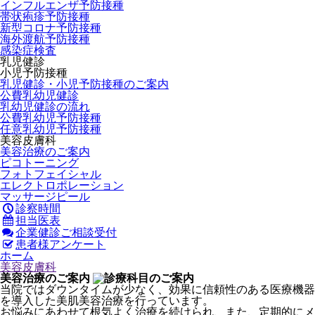
インフルエンザ予防接種
帯状疱疹予防接種
新型コロナ予防接種
海外渡航予防接種
感染症検査
乳児健診
小児予防接種
乳児健診・小児予防接種のご案内
公費乳幼児健診
乳幼児健診の流れ
公費乳幼児予防接種
任意乳幼児予防接種
美容皮膚科
美容治療のご案内
ピコトーニング
フォトフェイシャル
エレクトロポレーション
マッサージピール
診察時間
担当医表
企業健診
ご相談受付
患者様アンケート
ホーム
美容皮膚科
美容治療のご案内
当院ではダウンタイムが少なく、効果に信頼性のある医療機器
を導入した美肌美容治療を行っています。
お悩みにあわせて根気よく治療を続けられ、また、定期的にメ