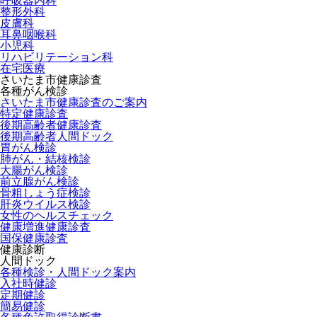
呼吸器内科
整形外科
皮膚科
耳鼻咽喉科
小児科
リハビリテーション科
在宅医療
さいたま市健康診査
各種がん検診
さいたま市健康診査のご案内
特定健康診査
後期高齢者健康診査
後期高齢者人間ドック
胃がん検診
肺がん・結核検診
大腸がん検診
前立腺がん検診
骨粗しょう症検診
肝炎ウイルス検診
女性のヘルスチェック
健康増進健康診査
国保健康診査
健康診断
人間ドック
各種検診・人間ドック案内
入社時健診
定期健診
簡易健診