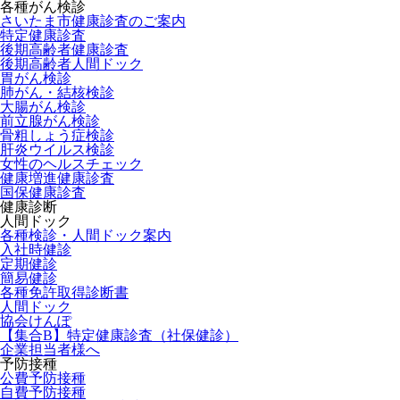
各種がん検診
さいたま市健康診査のご案内
特定健康診査
後期高齢者健康診査
後期高齢者人間ドック
胃がん検診
肺がん・結核検診
大腸がん検診
前立腺がん検診
骨粗しょう症検診
肝炎ウイルス検診
女性のヘルスチェック
健康増進健康診査
国保健康診査
健康診断
人間ドック
各種検診・人間ドック案内
入社時健診
定期健診
簡易健診
各種免許取得診断書
人間ドック
協会けんぽ
【集合B】特定健康診査（社保健診）
企業担当者様へ
予防接種
公費予防接種
自費予防接種