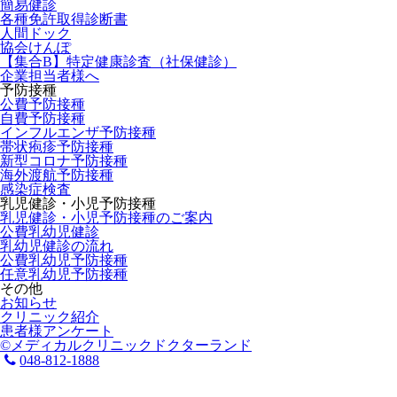
簡易健診
各種免許取得診断書
人間ドック
協会けんぽ
【集合B】特定健康診査（社保健診）
企業担当者様へ
予防接種
公費予防接種
自費予防接種
インフルエンザ予防接種
帯状疱疹予防接種
新型コロナ予防接種
海外渡航予防接種
感染症検査
乳児健診・小児予防接種
乳児健診・小児予防接種のご案内
公費乳幼児健診
乳幼児健診の流れ
公費乳幼児予防接種
任意乳幼児予防接種
その他
お知らせ
クリニック紹介
患者様アンケート
©メディカルクリニックドクターランド
048-812-1888