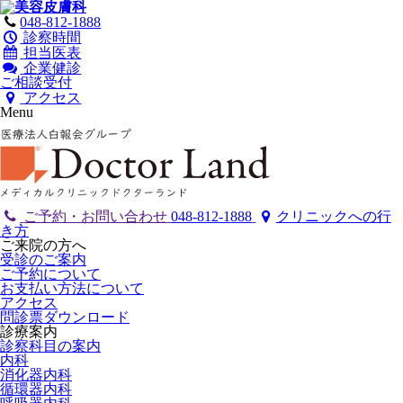
048-812-1888
診察時間
担当医表
企業健診
ご相談受付
アクセス
Menu
ご予約・お問い合わせ
048-812-1888
クリニックへの行
き方
ご来院の方へ
受診のご案内
ご予約について
お支払い方法について
アクセス
問診票ダウンロード
診療案内
診察科目の案内
内科
消化器内科
循環器内科