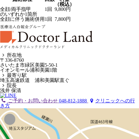
（税込）
全顔/両手指甲
1回
9,800円
のいずれか1箇所
全顔に伴う施術併用
1回
7,800円
所在地
〒336-8760
さいたま市緑区美園5-50-1
イオンモール浦和美園1階
最寄り駅
埼玉高速鉄道 浦和美園駅直ぐ
院長
浅井 保清
ご予約・お問い合わせ
048-812-1888
クリニックへの行
き方