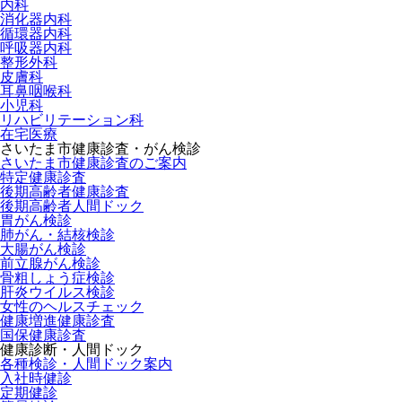
内科
消化器内科
循環器内科
呼吸器内科
整形外科
皮膚科
耳鼻咽喉科
小児科
リハビリテーション科
在宅医療
さいたま市健康診査・がん検診
さいたま市健康診査のご案内
特定健康診査
後期高齢者健康診査
後期高齢者人間ドック
胃がん検診
肺がん・結核検診
大腸がん検診
前立腺がん検診
骨粗しょう症検診
肝炎ウイルス検診
女性のヘルスチェック
健康増進健康診査
国保健康診査
健康診断・人間ドック
各種検診・人間ドック案内
入社時健診
定期健診