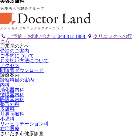
美容皮膚科
ご予約・お問い合わせ
048-812-1888
クリニックへの行
き方
ご来院の方へ
受診のご案内
ご予約について
お支払い方法について
アクセス
問診票ダウンロード
診療案内
診察科目の案内
内科
消化器内科
循環器内科
呼吸器内科
整形外科
皮膚科
耳鼻咽喉科
小児科
リハビリテーション科
在宅医療
さいたま市健康診査