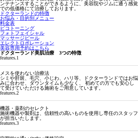
ンテナンスすることができるように、美容院やジムに通う感覚
での低価格にて治療しております。
ドクターランドの特徴
お悩み・目的別メニュー
料金表
ピコトーニング
フォトフェイシャル
マッサージピール
エレクトロポレーション
美容専用予約はこちら
ドクターランド美肌治療 3つの特徴
features.
1
メスを使わない治療法
シミや肝斑、毛穴、小じわ、ハリ等、ドクターランドではお悩
みに合わせ、ダウンタイムも少なく、 初めての方でも安心し
て受けていただける施術をご用意しています。
features.
2
機器・薬剤のセレクト
施術機器や製剤は、信頼性の高いものを使用し専任のスタッフ
が担当いたします。
features.
3