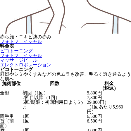
赤ら顔・ニキビ跡の赤み
フォトフェイシャル
料金表
ピコトーニング
フォトフェイシャル
マッサージピール
エレクトロポレーション
ピコトーニング
肝斑やシミやくすみなどの色ムラも改善、明るく透き通るよう
な肌へ
施術部位
回数
料金
（税込）
全顔
初回（1回）
5,800円
2回目以降（1回）
7,800円
5回/期限：初回利用日より5ヶ
29,800円）
月
（1回あたり5,960
円）
両手甲
1回
6,500円
首（前
1回
6,500円
面）
唇
1回
3,000円